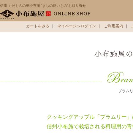
信州 くだものの里小布施 "まちの良いもの"お取り寄せ
カートをみる
｜
マイページへログイン
｜
ご利用案内
｜
ブラム
クッキングアップル「ブラムリー」
信州小布施で栽培される料理用の青