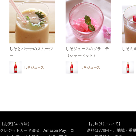
しそとバナナのスムージ
しそジュースのグラニテ
しそミ
ー
（シャーベット）
しそジュース
しそジュース
【お支払い方法】
【お届けについて】
クレジットカード決済、Amazon Pay、コ
送料は770円～。地域・重