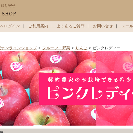
お取り寄せ
へログイン
｜
ご利用案内
｜
よくあるご質問
｜
お問い合せ
｜
メー
屋オンラインショップ
>
フルーツ・野菜
>
りんご
> ピンクレディー
覧