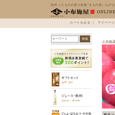
信州 くだものの里小布施 "まちの良いもの"
カートをみる
｜
マイページ
小布施
商品一