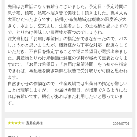
先日はお世話になり有難うございました。予定日・予定時間に
息子宅、娘宅、私宅へ届き皆で美味しく頂きました。孫４人も
大喜びだったようです。信州(小布施地域)は朝晩の温度差が大
きく、水よし、空気よし、生産者よし、の土地柄と思いますの
で、とりわけ美味しい農産物が育つのでしょうね。
注文当初は「お届け希望日」の指定ができなかったので、パス
しようかと思いましたが、磯野様から丁寧な対応・配慮をして
いただき、不在日を指定することで逆に希望日が選択出来まし
た。農産物とりわけ果物類は鮮度の保持が極めて重要となりま
すので、「お届け希望日」「お届け希望時間」を当初から指定
できれば、再配達を防ぎ新鮮な状態で受け取りが可能と思われ
ます。
自然まかせの作物なので、生産現場では出荷日の指定が難しい
ことは理解しますが、「お届け希望日」が指定できるようにな
れば有難いです。機会があればまた利用したいと思っていま
す。
斎藤直美様
2026/07/01