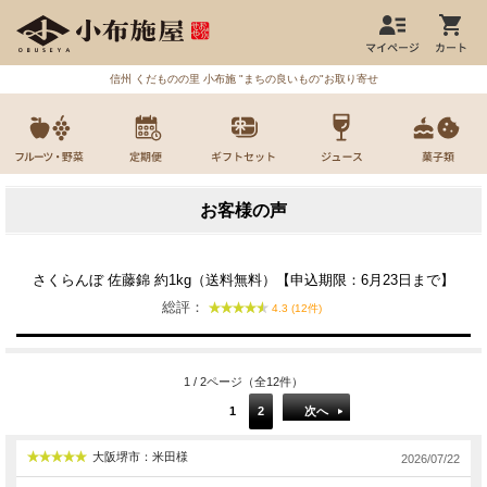
信州 くだものの里 小布施 "まちの良いもの"お取り寄せ
お客様の声
さくらんぼ 佐藤錦 約1kg（送料無料）【申込期限：6月23日まで】
総評：
4.3 (12件)
1 / 2ページ（全12件）
1
2
次へ
大阪堺市：米田様
2026/07/22