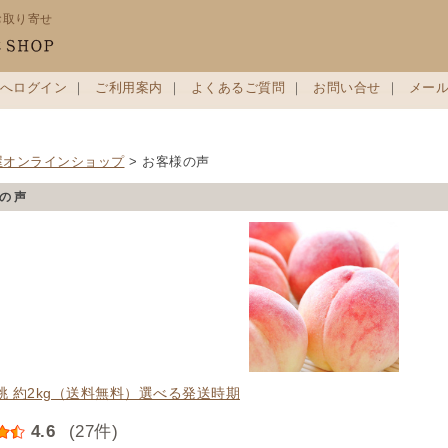
お取り寄せ
へログイン
｜
ご利用案内
｜
よくあるご質問
｜
お問い合せ
｜
メー
屋オンラインショップ
> お客様の声
の声
桃 約2kg（送料無料）選べる発送時期
4.6
(27件)