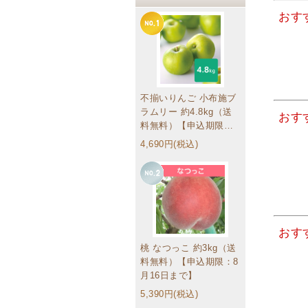
おす
不揃いりんご 小布施ブ
ラムリー 約4.8kg（送
おす
料無料）【申込期限：9
月16日まで】訳あり家
4,690円(税込)
庭用ミックス
おす
桃 なつっこ 約3kg（送
料無料）【申込期限：8
月16日まで】
5,390円(税込)