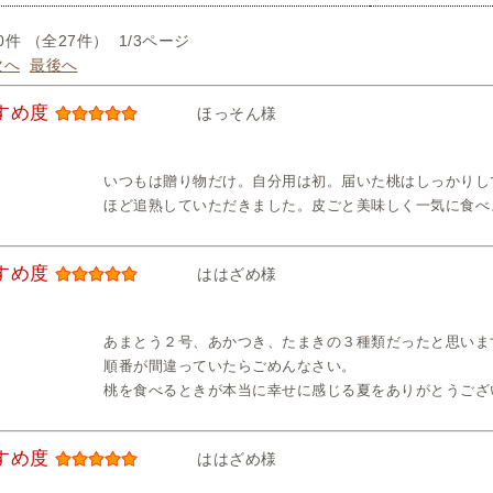
0件 （全27件） 1/3ページ
次へ
最後へ
すめ度
ほっそん様
いつもは贈り物だけ。自分用は初。届いた桃はしっかりして
ほど追熟していただきました。皮ごと美味しく一気に食べ
すめ度
ははざめ様
あまとう２号、あかつき、たまきの３種類だったと思いま
順番が間違っていたらごめんなさい。
桃を食べるときが本当に幸せに感じる夏をありがとうござ
すめ度
ははざめ様