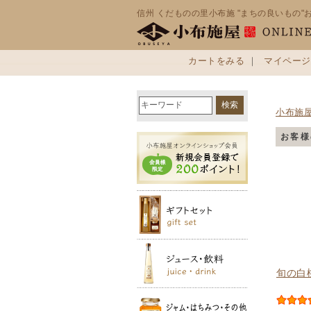
信州 くだものの里小布施 "まちの良いもの"
カートをみる
｜
マイページ
小布施
お客様
旬の白