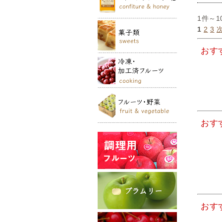
1件～1
1
2
3
おす
おす
おす