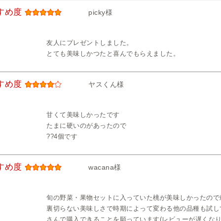
すめ度
picky様
友人にプレゼントしました。
とても美味しかつたと喜んでもらえました。
すめ度
ヤスくん様
甘くて美味しかったです
たまに硬いのがあったので
??4個です
すめ度
wacana様
旬の野菜・果物セットに入っていた桃が美味しかったので
裏切らない美味しさで時期によって変わる他の品種も試し
さんで購入できることを願っています(レビューが遅くなり