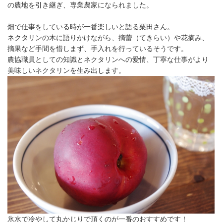
の農地を引き継ぎ、専業農家になられました。
天候状況により、出荷時期が前後しますので、その時期の美味し
いネクタリンをお届け致します。
畑で仕事をしている時が一番楽しいと語る栗田さん。
※品種の指定はできません。
ネクタリンの木に語りかけながら、摘蕾（てきらい）や花摘み、
※天候や収穫状況によりお届け期間・品種が変更となる場合がご
摘果など手間を惜しまず、手入れを行っているそうです。
ざいます。
農協職員としての知識とネクタリンへの愛情、丁寧な仕事がより
美味しいネクタリンを生み出します。
この商品は予約販売商品です。
ご注文いただきました順に、7月から順次発送いたします。
お届け希望日の指定はできませんが、お届けに都合の悪い日
がございましたらお知らせください。
配達時間のご指定は可能です。
氷水で冷やして丸かじりで頂くのが一番のおすすめです！