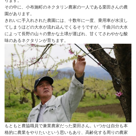
ります。
「メイグランド」・・・食べやすい甘さと鮮やかな赤い見た目が
その中に、小布施町のネクタリン農家の一人である栗田さんの農
特徴です。
園があります。
きれいに手入れされた農園には、十数年に一度、乗用車が水没し
7月下旬〜８月上旬
てしまうほどの大水が流れ込んでくるそうですが、千曲川の大水
「倉島ネクタリン」・・・甘み、酸味のバランスが良い長野県オ
によって長野の山々の豊かな土壌が運ばれ、甘くてさわやかな酸
リジナル品種。芳醇な香りが楽しめる品種です。
味のあるネクタリンが育ちます。
8月上旬〜8月中旬
「スイートトップ」・・スイートと名前に入るように甘さ際立つ
ネクタリンです。
「フレーバートップ」・・・甘み酸味とも強めで濃厚な味わいで
す。
8月下旬〜9月上旬
「ファンタジア」・・・濃厚な甘味と芳醇な香りが魅力。果肉は
ち密でやや硬めですが、果汁は多く、日持ちが良いのが特徴で
す。
「秀峰」・・・ネクタリンの中でも晩生種で、甘めですが、酸味
もありバランスの良い味わいです。
8個から22個 遅めの品種の方が大きくなりやすいです。（数が
もともと農協職員で兼業農家だった栗田さん。いつかは自分も本
少なくなります）
格的に農業をやりたいという思いもあり、高齢化する周りの農家