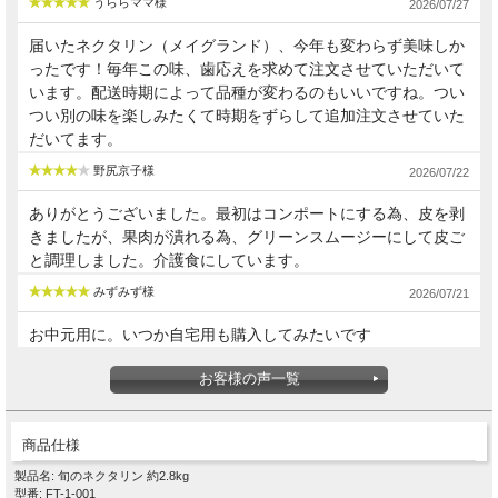
うららママ様
2026/07/27
届いたネクタリン（メイグランド）、今年も変わらず美味しか
ったです！毎年この味、歯応えを求めて注文させていただいて
います。配送時期によって品種が変わるのもいいですね。つい
つい別の味を楽しみたくて時期をずらして追加注文させていた
だいてます。
野尻京子様
2026/07/22
ありがとうございました。最初はコンポートにする為、皮を剥
きましたが、果肉が潰れる為、グリーンスムージーにして皮ご
と調理しました。介護食にしています。
みずみず様
2026/07/21
お中元用に。いつか自宅用も購入してみたいです
お客様の声一覧
商品仕様
製品名: 旬のネクタリン 約2.8kg
型番: FT-1-001