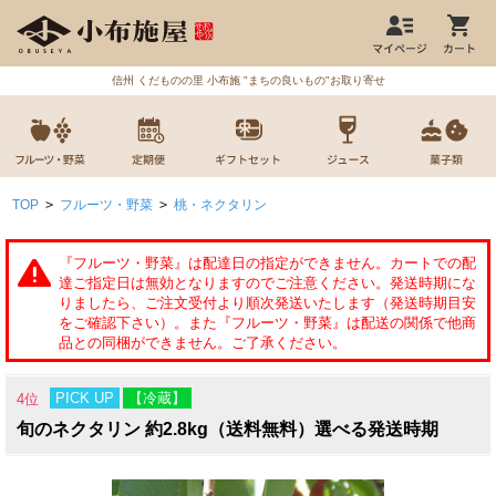
信州 くだものの里 小布施 "まちの良いもの"お取り寄せ
TOP
>
フルーツ・野菜
>
桃・ネクタリン
PICK UP
【冷蔵】
4位
旬のネクタリン 約2.8kg（送料無料）選べる発送時期