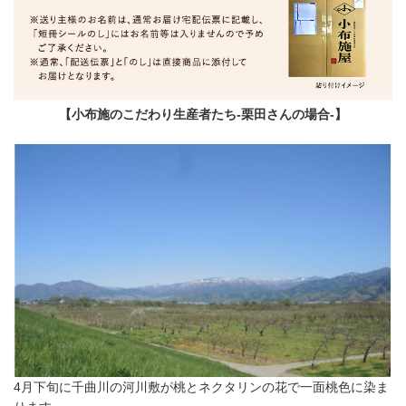
実の筋に沿って、包丁で種の周りをぐるりと入れて、ひねること
で、種の中心からきれいに半分になります。
-- 配送の時期の旬のネクタリンをお届けします
【小布施のこだわり生産者たち-栗田さんの場合-】
当店では、お届け後１～２日頃に食べごろになるよう、固めのネ
クタリンを収穫し、発送をさせていただきます。常温で置いてお
くことで、熟して柔らかくなりますが、傷みやすい果物ですので
お早めにお召上がりください。
-- お届け品種目安
※配送時期に応じて、ベストの状態の品種を選んで、旬のネクタ
リンをお届けいたします。
お届け時期 ・ お届け品種目安
7月上旬〜中旬
「ストレンジ」・・・極早生のネクタリンの中では、酸味が少な
4月下旬に千曲川の河川敷が桃とネクタリンの花で一面桃色に染ま
め。生食でもジャムはスイーツ作りにもおすすめ。