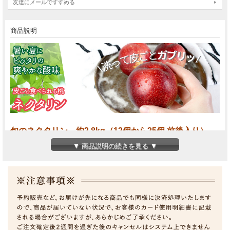
友達にメールですすめる
商品説明
旬のネクタリン 約2.8kg（12個から25個 前後入り）
▼ 商品説明の続きを見る ▼
-- 皮ごと食べられる桃【ネクタリン】
ネクタリンは、長野県が全国生産量一位を誇る初夏を代表する果
物です。