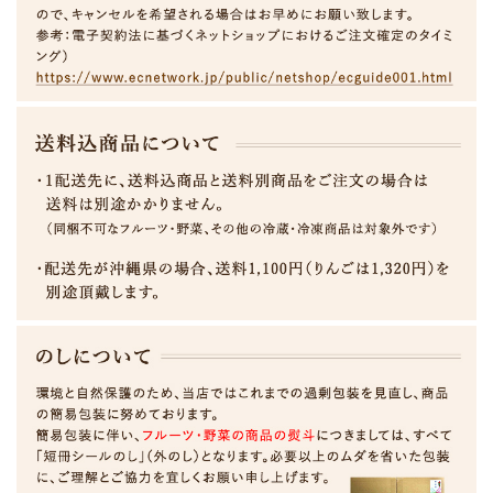
桃の仲間で皮の表面に毛が無く、つるつるしていて皮ごと食べら
れます。
桃よりも酸味が強く、ジューシーで甘酸っぱい味わいは暑い季節
にぴったりです。
ももに比べ、ビタミンCに加えてビタミンAも多く含まれ、食物
繊維も豊富で美肌効果やアンチエイジングにもおすすめ！
収穫時期が短く、ごく短期間しか市場には出回りません。
ネクタリンが最高に美味しい季節だからこそぜひ、ご賞味くださ
い。
-- 食べ方いろいろ
冷やしすぎると甘みが減ってしまうので、食べる1時間位前に冷
やして丸かじりで召し上がり下さい。
そのままで食べる他、果肉が固く煮崩れしにくいのでコンポート
やジャムにするのもおすすめです。
また、ぶつ切りにしてジップロックにいれて冷凍しておけばスム
ージーの材料としても最適です。ぜひお試し下さい。
＊切り方のポイント