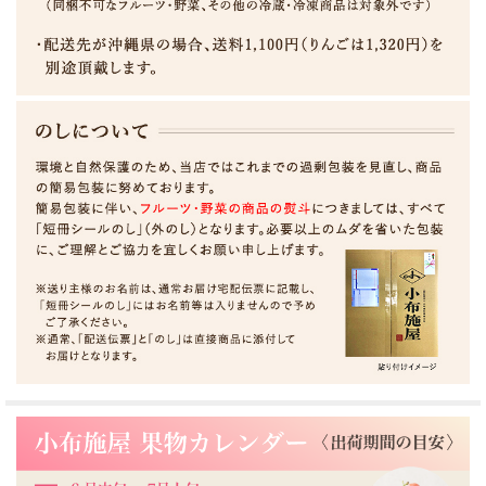
サンふじりんごとは？
サンふじは、普通のふじりんごと違い袋をかけずに栽培
されます。
太陽の光をたっぷりと浴びるため、袋をかけて育てたも
のより甘みや香りがいっそう良くなります。
更に、信州小布施は内陸性の気候で昼夜の寒暖の差が大
きく、少雨の為、品質の高いりんごが収穫されます。
りんごの本場、信州で育った、甘みたっぷり、とってもジューシ
ーなサンふじです。
信州のりんごは、ゴールデンウィーク頃には花が咲き始めます。
他の地域に比べ、花が咲いてから収穫までの日数が長く、太陽に
浴びている時間が長くなるので
大きく甘い、美味しいりんごが育ちます。
太陽の恵みをいっぱいうけて育った「りんごの王様」サンふじを
お楽しみください。