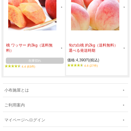
桃 ワッサー 約3kg（送料無
旬の白桃 約2kg（送料無料）
料）
選べる発送時期
価格:4,390円(税込)
在庫切れ
4.6 (27件)
4.4 (63件)
小布施屋とは
ご利用案内
マイページへログイン