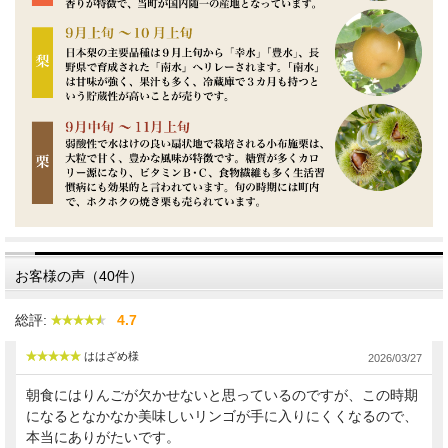
発送期間目安 11月下旬～6月頃
●お届けするサンふじの等級について
「特秀品」とは…
ご贈答向きの等級。
色、形が特に良く、贈り物におすすめです。
「秀品」とは…
特秀品より多少見劣りしますが、充分ご贈答向きの等級。
「風のいたずら（家庭用）」とは…
お客様の声（40件）
ご家庭でお楽しみいただくのにどうぞ。
雨風に力強く耐えた跡がありますが、
総評:
4.7
特秀品と同じ環境で大切に育てたりんごで、
品質、味覚に違いはありません。
ははざめ様
2026/03/27
ご家庭用としておすすめです。
朝食にはりんごが欠かせないと思っているのですが、この時期
※なくなり次第終了となります。予めご了承ください。
になるとなかなか美味しいリンゴが手に入りにくくなるので、
本当にありがたいです。