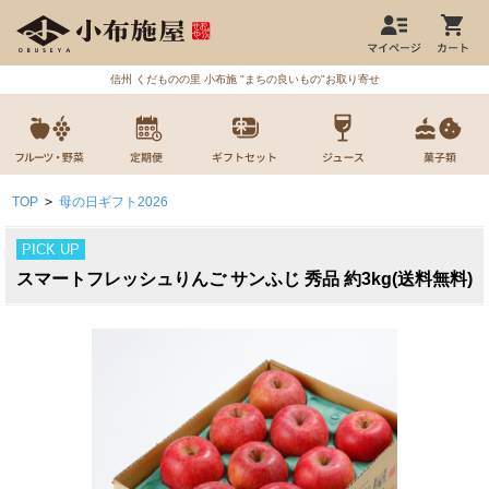
信州 くだものの里 小布施 "まちの良いもの"お取り寄せ
TOP
>
母の日ギフト2026
PICK UP
スマートフレッシュりんご サンふじ 秀品 約3kg(送料無料)