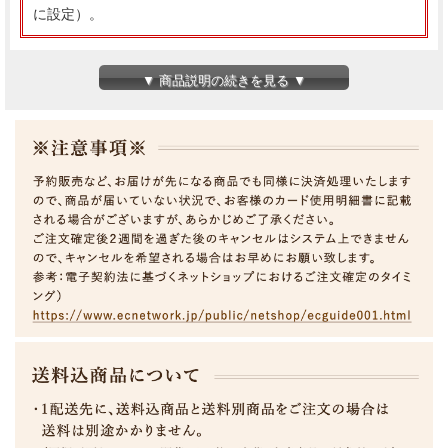
に設定）。
長野県産 スマートフレッシュりんご サンふじ 秀品
▼ 商品説明の続きを見る ▼
3kg（6～12玉）
りんごの王様“ふじ"は、シャキッとした歯ごたえと、果汁もたっ
ぷり、甘味と酸味のバランスがいいリンゴです。
※スマートフレッシュ貯蔵りんごとは、りんごを新鮮なまま長く
保つための特別な方法です。
この方法では、「1-MCP」という安全な物質を使って、りんごが
自然に熟したり、しなびたりするのをゆっくりにします。
つまり、りんごがシャキシャキしてジューシーな状態を長く保つ
ことができるのです！この技術は人や環境にも優しく、安全に使
えるとされています。
(現在出荷中のサンふじは貯蔵品となるため、蜜は果肉内に散っ
ており、あまりありません。また、貯蔵特性により表面にしわが
出る場合があります。あらかじめご理解・ご容赦ください。