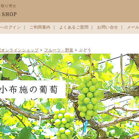
お取り寄せ
へログイン
｜
ご利用案内
｜
よくあるご質問
｜
お問い合せ
｜
メー
屋オンラインショップ
>
フルーツ・野菜
> ぶどう