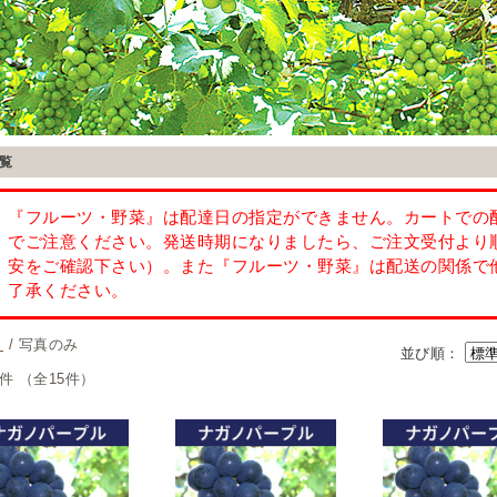
覧
き
/ 写真のみ
並び順：
5件 （全15件）