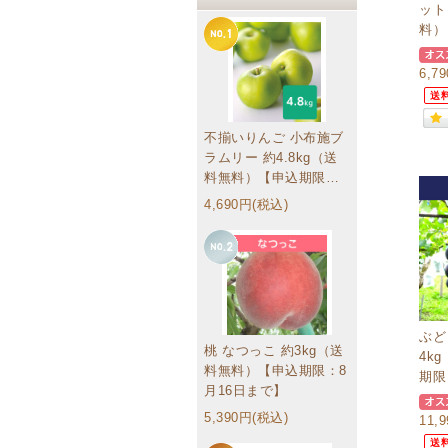
ット
料）
6,7
送
不揃いりんご 小布施ブ
ラムリー 約4.8kg（送
料無料）【申込期限：9
月16日まで】訳あり家
4,690円(税込)
庭用ミックス
ぶど
桃 なつっこ 約3kg（送
4k
料無料）【申込期限：8
期限
月16日まで】
5,390円(税込)
11,
送