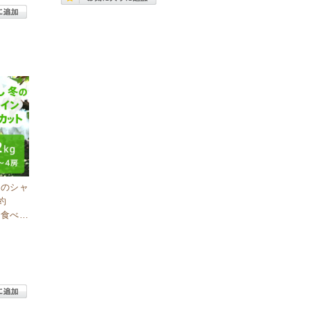
冬のシャ
約
今食べら