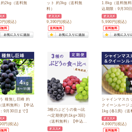
 約2kg（送料無
ット 約3kg（送料無
1.8kg（送料無
料）
込期限：9月30
90円
(税込)
9,390円
(税込)
5,990円
(税込)
料無料
送料無料
送料無料
う 種無し巨峰 約
シャインマスカ
g（送料無料）【申込
クイーンルージュ
3種のぶどうの食べ比
：9月30日まで】
1kg (各1房)（
べ定期便(約1kg×3回)
料）
（送料無料）【申込期
990円
(税込)
4,890円
(税込)
限：9月7日まで】
料無料
送料無料