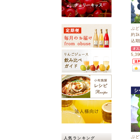
ぶど
約1
込期
5,3
送
ぶど
人気ランキング