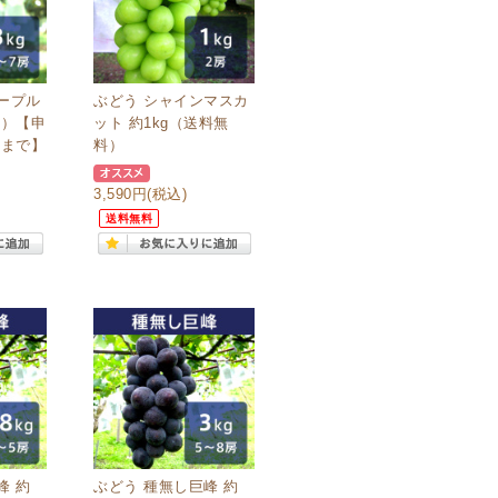
ープル
ぶどう シャインマスカ
料）【申
ット 約1kg（送料無
日まで】
料）
3,590円
(税込)
送料無料
峰 約
ぶどう 種無し巨峰 約