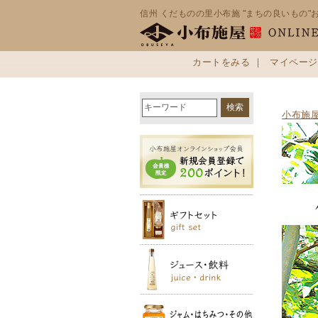
信州 くだものの里小布施 "まちの良いもの"
カートをみる
｜
マイページ
小布施