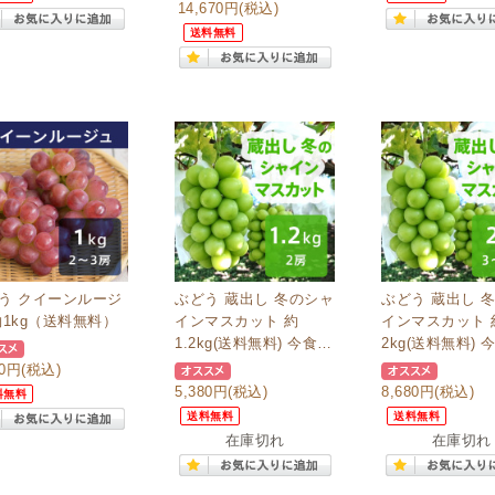
14,670円
(税込)
送料無料
う クイーンルージ
ぶどう 蔵出し 冬のシャ
ぶどう 蔵出し 
約1kg（送料無料）
インマスカット 約
インマスカット 
1.2kg(送料無料) 今食べ
2kg(送料無料) 
られる
れる
90円
(税込)
5,380円
(税込)
8,680円
(税込)
料無料
送料無料
送料無料
在庫切れ
在庫切れ