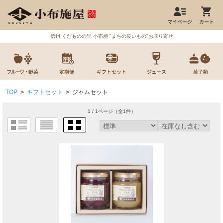
信州 くだものの里 小布施 "まちの良いもの"お取り寄せ
TOP
>
ギフトセット
>
ジャムセット
1 / 1ページ
（全1件）