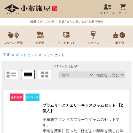
信州 くだものの里 小布施 "まちの良いもの"お取り寄せ
TOP
>
ギフトセット
>
ジャムセット
1 / 1ページ
（全1件）
送料無料
PICK UP
ブラムリーとチェリーキッスジャムセット 【2
個入】
小布施ブランドのフルーツジャムのセットで
す。
果肉を贅沢に使った、ほどよい酸味を残した味