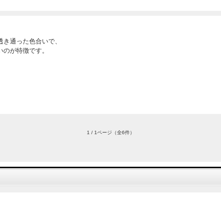
透き通った色合いで、
いのが特徴です。
1 / 1ページ
（全6件）