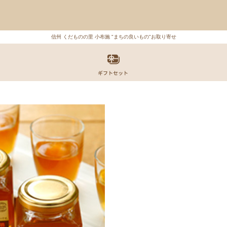
信州 くだものの里 小布施 "まちの良いもの"お取り寄せ