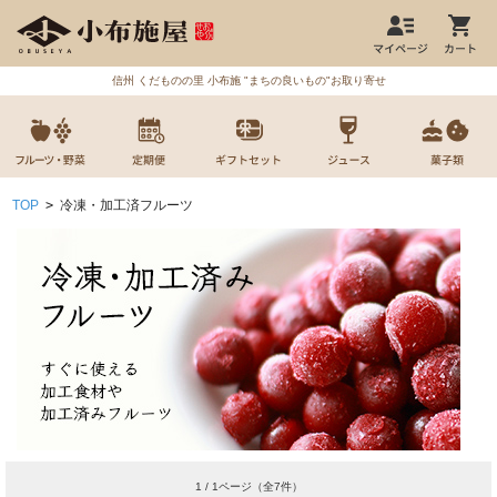
信州 くだものの里 小布施 "まちの良いもの"お取り寄せ
TOP
>
冷凍・加工済フルーツ
1 / 1ページ
（全7件）