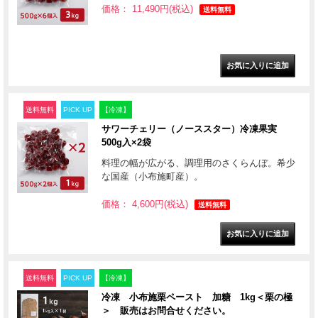
価格： 11,490円(税込)
送料無料
送料無料
PICK UP
【冷凍】
サワーチェリー（ノーススター）冷凍果実
500g入×2袋
料理の幅が広がる、調理用のさくらんぼ。希少
な国産（小布施町産）。
価格： 4,600円(税込)
送料無料
送料無料
PICK UP
【冷凍】
冷凍 小布施栗ペースト 加糖 1kg＜栗の極
＞ 販売はお問合せください。