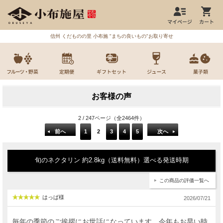
信州 くだものの里 小布施 "まちの良いもの"お取り寄せ
お客様の声
2 / 247ページ（全2464件）
前へ
1
2
3
4
5
次へ
旬のネクタリン 約2.8kg（送料無料）選べる発送時期
この商品の評価一覧へ
はっぱ様
2026/07/21
毎年の季節のご挨拶にお世話になっています。今年もお早い時