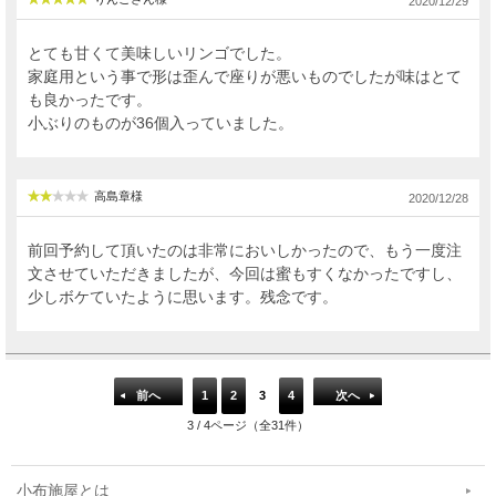
2020/12/29
とても甘くて美味しいリンゴでした。
家庭用という事で形は歪んで座りが悪いものでしたが味はとて
も良かったです。
小ぶりのものが36個入っていました。
高島章様
2020/12/28
前回予約して頂いたのは非常においしかったので、もう一度注
文させていただきましたが、今回は蜜もすくなかったですし、
少しボケていたように思います。残念です。
前へ
1
2
3
4
次へ
3 / 4ページ（全31件）
小布施屋とは