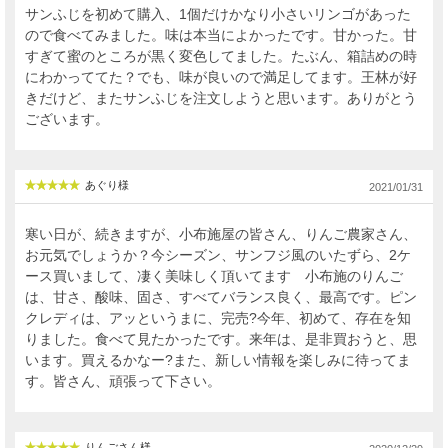
サンふじを初めて購入、1個だけかなり小さいリンゴがあった
ので食べてみました。味は本当によかったです。甘かった。甘
すぎて蜜のところが黒く変色してました。たぶん、箱詰めの時
にわかっててた？でも、味が良いので満足してます。王林が好
きだけど、またサンふじを注文しようと思います。ありがとう
ございます。
あぐり様
2021/01/31
寒い日が、続きますが、小布施屋の皆さん、りんご農家さん、
お元気でしょうか？今シーズン、サンフジ風のいたずら、2ケ
ース買いまして、凄く美味しく頂いてます 小布施のりんご
は、甘さ、酸味、固さ、すべてバランス良く、最高です。ピン
クレディは、アッというまに、完売?今年、初めて、存在を知
りました。食べて見たかったです。来年は、是非買おうと、思
います。買えるかなー?また、新しい情報を楽しみに待ってま
す。皆さん、頑張って下さい。
りんごさん様