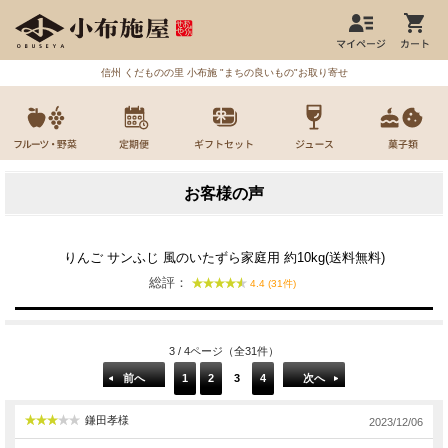
信州 くだものの里 小布施 "まちの良いもの"お取り寄せ
お客様の声
りんご サンふじ 風のいたずら家庭用 約10kg(送料無料)
総評：
4.4 (31件)
3 / 4ページ（全31件）
前へ
1
2
3
4
次へ
鎌田孝様
2023/12/06