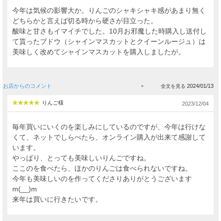
今年は気候の影響大か。りんごのシャキシャキ感があまり無く
どちらかと言えば切る時から硬さが目立った。
酸味と甘さもイマイチでした。10月お邪魔した時購入し送付し
て貰ったブドウ（シャインマスカットとクイーンルージュ）は
美味しく改めてシャインマスカットを購入しましたが。
お店からのコメント
2024/01/13
りんご様
2023/12/04
毎年買いにいくのを楽しみにしているのですが、今年は行けな
くて、ネットでしらべたら、オンライン購入が出来て感謝して
います。
やっぱり、とっても美味しいりんごですね。
ここのを食べたら、ほかのりんごは食べられないですね。
今年も美味しいのを作ってくださりありがとうございます
m(__)m
来年は買いに行きたいです。