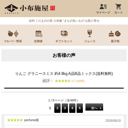
信州 くだものの里 小布施 "まちの良いもの"お取り寄せ
お客様の声
りんご グラニースミス 約4.8kg A品B品ミックス(送料無料)
総評：
4.7 (48件)
1 / 5ページ（全48件）
1
2
3
4
5
次へ
perfume様
2026/06/15