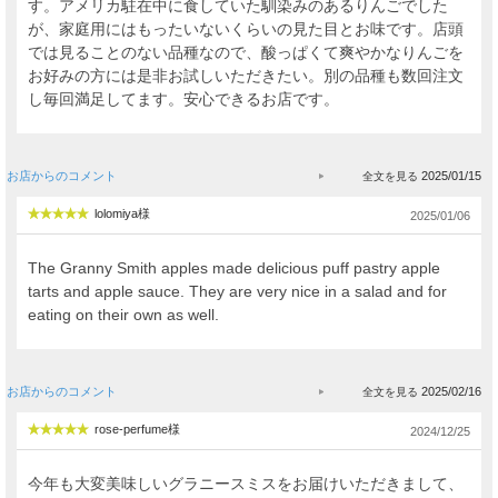
す。アメリカ駐在中に食していた馴染みのあるりんごでした
が、家庭用にはもったいないくらいの見た目とお味です。店頭
では見ることのない品種なので、酸っぱくて爽やかなりんごを
お好みの方には是非お試しいただきたい。別の品種も数回注文
し毎回満足してます。安心できるお店です。
お店からのコメント
2025/01/15
lolomiya様
2025/01/06
The Granny Smith apples made delicious puff pastry apple
tarts and apple sauce. They are very nice in a salad and for
eating on their own as well.
お店からのコメント
2025/02/16
rose-perfume様
2024/12/25
今年も大変美味しいグラニースミスをお届けいただきまして、