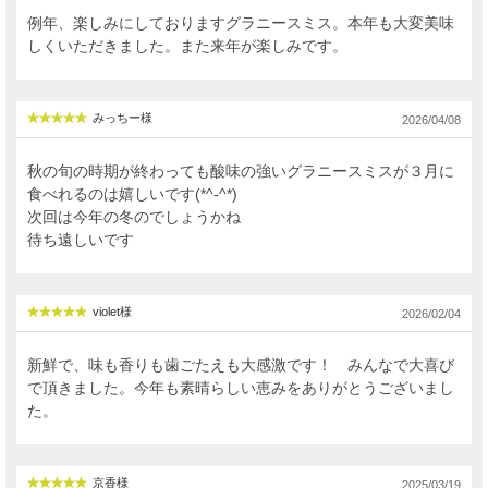
例年、楽しみにしておりますグラニースミス。本年も大変美味
しくいただきました。また来年が楽しみです。
みっちー様
2026/04/08
秋の旬の時期が終わっても酸味の強いグラニースミスが３月に
食べれるのは嬉しいです(*^-^*)
次回は今年の冬のでしょうかね
待ち遠しいです
violet様
2026/02/04
新鮮で、味も香りも歯ごたえも大感激です！ みんなで大喜び
で頂きました。今年も素晴らしい恵みをありがとうございまし
た。
京香様
2025/03/19