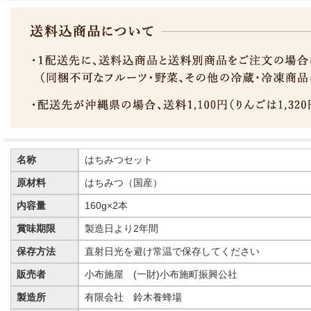
"アカシアはちみつ"は国内で人気の高いはちみつで、透き通った色
香り、甘みがあっさりとしているため口当たりが良いのが特徴です
癖が無く使いやすいので、砂糖代わりに、お料理やお菓子作りや、
はちみつで免疫力アップ
美味しいだけでなく、健康面にも効果が期待できるはちみつ。
蜂蜜の主成分はブドウ糖（グルコース）と果糖（フルクトース）で
蜂蜜のこれらの糖は単糖ですので水に溶けやすく、体内においては
また、ビタミン類(B1、B2、C)やミネラル類、あるいはアミノ酸
砂糖の3分の1で砂糖と同じ甘さがあり、気になる糖質を抑えたい方
名称
はちみつセット
また、咳や喉の腫れなど風邪のひき始めにはスプーンひとさじのは
原材料
はちみつ（国産）
生産者おすすめの使い方は炊飯器にスプーンひとさじのはちみつを
ぜひお試しください。
内容量
160g×2本
賞味期限
製造日より2年間
保存方法
直射日光を避け常温で保存してください
販売者
小布施屋 (一財)小布施町振興公社
製造所
有限会社 鈴木養蜂場