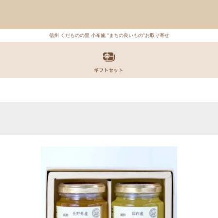
信州 くだものの里 小布施 "まちの良いもの"お取り寄せ