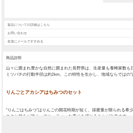
返品についての詳細はこちら
お問い合わせ
友達にメールですすめる
商品説明
山々に囲まれ豊かな自然に囲まれた長野県は、生産量も養蜂家数も
ミツバチの行動半径は約2km。この特性を生かし、地域ならではの"
りんごとアカシアはちみつのセット
"りんごはちみつ"はりんごの開花時期が短く、採蜜量が限られる希
コクと甘みが強く、フルーティーな香りを感じることが出来ます。
お菓子やデザートには特に合います。