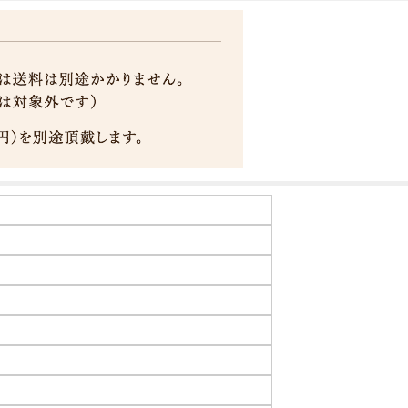
合いで、
。
そのままパンに塗ったり、ヨーグルトに入れたり、様々な楽しみ方がで
す。
消化の必要なしに素早くエネルギーに変えることができます。
や酵素といった栄養素も豊富ですので、健康的な生活を送る上でもとても
に最適です。
ちみつがおすすめです
入れてお米を炊くだけで、米本来の甘みが引き出されて美味しくなるの