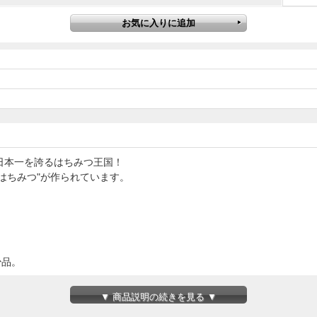
日本一を誇るはちみつ王国！
はちみつ"が作られています。
少品。
▼ 商品説明の続きを見る ▼