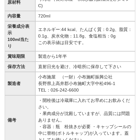
原材料
C)
内容量
720ml
栄養成分表
エネルギー:44 kcal、たんぱく質：0.2g、脂質：
示
0.1g、炭水化物：11.8g、食塩相当：0g
100ml当た
この表示値は目安です。
り
賞味期限
製造から1年半
保存方法
直射日光を避け、冷暗所に保存して下さい
小布施屋 （一財）小布施町振興公社
製造者
長野県上高井郡小布施町大字中松496-1
TEL：026-242-6600
・開栓後は冷蔵庫に入れてお早めにお飲みくだ
さい。
・果肉成分が沈殿していますが、品質には問題
備考
ありません。
・容器：瓶 栓抜きが必要 ・キャップシールの
中に替栓(ボトルキャップ)が入っています。蓋
としてお使いください。