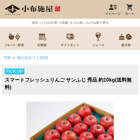
信州 くだものの里 小布施 "まちの良いもの"お取り寄せ
TOP
>
母の日ギフト2026
PICK UP
スマートフレッシュりんご サンふじ 秀品 約10kg(送料無
料)