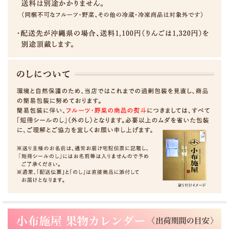
サンふじりんごとは？
サンふじは、普通のふじりんごと違い袋をかけずに栽培
されます。
太陽の光をたっぷりと浴びるため、袋をかけて育てたも
のより甘みや香りがいっそう良くなります。
更に、信州小布施は内陸性の気候で昼夜の寒暖の差が大
きく、少雨の為、品質の高いりんごが収穫されます。
りんごの本場、信州で育った、甘みたっぷり、とってもジューシ
ーなサンふじです。
信州のりんごは、ゴールデンウィーク頃には花が咲き始めます。
他の地域に比べ、花が咲いてから収穫までの日数が長く、太陽に
浴びている時間が長くなるので
大きく甘い、美味しいりんごが育ちます。
太陽の恵みをいっぱいうけて育った「りんごの王様」サンふじを