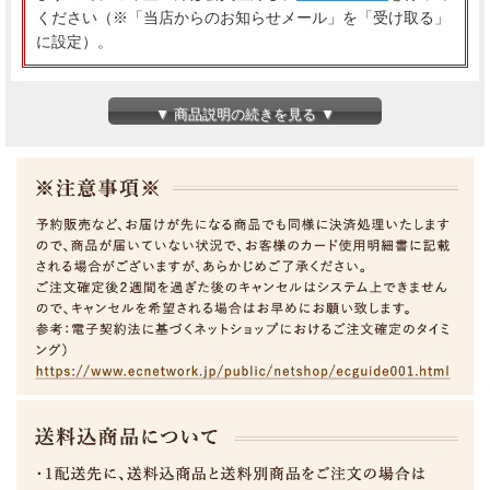
ください（※「当店からのお知らせメール」を「受け取る」
に設定）。
長野県産 スマートフレッシュりんご サンふじ 秀品 約
▼ 商品説明の続きを見る ▼
10kg（24～36玉）
りんごの王様“ふじ"は、シャキッとした歯ごたえと、果汁もたっ
ぷり、甘味と酸味のバランスがいいリンゴです。
※スマートフレッシュ貯蔵りんごとは、りんごを新鮮なまま長く
保つための特別な方法です。
この方法では、「1-MCP」という安全な物質を使って、りんごが
自然に熟したり、しなびたりするのをゆっくりにします。
つまり、りんごがシャキシャキしてジューシーな状態を長く保つ
ことができるのです！この技術は人や環境にも優しく、安全に使
えるとされています。
(現在出荷中のサンふじは貯蔵品となるため、蜜は果肉内に散っ
ており、あまりありません。また、貯蔵特性により表面にしわが
出る場合があります。あらかじめご理解・ご容赦ください。