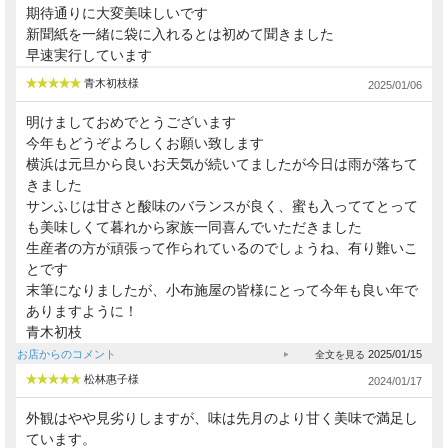
期待通りに大変美味しいです
新聞紙を一緒に袋に入れるとは初めて聞きました
早速実行しています
青木初枝様
2025/01/06
明けましておめでとうございます
今年もどうぞよろしくお願い致します
横浜は元旦から良いお天気が続いてましたが今日は雨が落ちて
きました
サンふじは甘さと酸味のバランスが良く、蜜も入っててとって
も美味しくて暮れから家族一同喜んでいただきました
生産者の方が頑張って作られているのでしょうね、有り難いこ
とです
末筆になりましたが、小布施屋の皆様にとって今年も良い年で
ありますように！
青木初枝
お店からのコメント
2025/01/15
松林惠子様
2024/01/17
外観はやや見劣りしますが、味は先月のより甘く美味で満足し
ています。