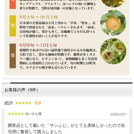
発送期間目安 11月下旬～6月頃
●お届けするサンふじの等級について
「特秀品」とは…
ご贈答向きの等級。
色、形が特に良く、贈り物におすすめです。
「秀品」とは…
特秀品より多少見劣りしますが、充分ご贈答向きの等級。
「風のいたずら（家庭用）」とは…
お客様の声（9件）
ご家庭でお楽しみいただくのにどうぞ。
雨風に力強く耐えた跡がありますが、
総評:
5.0
特秀品と同じ環境で大切に育てたりんごで、
品質、味覚に違いはありません。
せいさん様
2025/12/27
ご家庭用としておすすめです。
贈答品として戴いた「サンふじ」がとても美味しかったので自
※なくなり次第終了となります。予めご了承ください。
宅用に奮発して購入しました