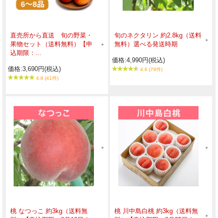
直売所から直送 旬の野菜・
旬のネクタリン 約2.8kg（送料
果物セット（送料無料）【申
無料）選べる発送時期
込期限：...
価格:4,990円(税込)
価格:3,690円(税込)
4.6 (78件)
4.8 (41件)
桃 なつっこ 約3kg（送料無
桃 川中島白桃 約3kg（送料無