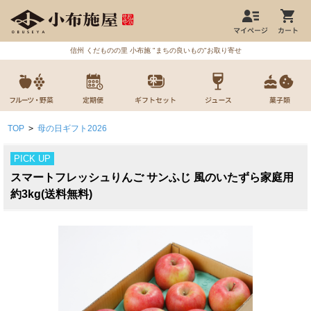
信州 くだものの里 小布施 "まちの良いもの"お取り寄せ
TOP
>
母の日ギフト2026
PICK UP
スマートフレッシュりんご サンふじ 風のいたずら家庭用
約3kg(送料無料)