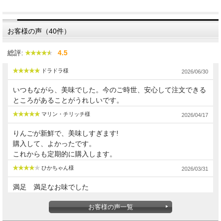
太陽の恵みをいっぱいうけて育った「りんごの王様」サンふじを
お楽しみください。
お客様の声（40件）
シャキっとした歯ごたえと程よい酸味が特徴のサンふじりんご
毎日食べても飽きない口あたりの良さと溢れる果汁。
総評:
4.5
一度召し上がってみてはいかがでしょうか？
ドラドラ様
2026/06/30
信州から産地直送でお届けいたします。
いつもながら、美味でした。今のご時世、安心して注文できる
ところがあることがうれしいです。
マリン・チリッチ様
2026/04/17
りんごが新鮮で、美味しすぎます!
購入して、よかったです。
これからも定期的に購入します。
ひかちゃん様
2026/03/31
満足 満足なお味でした
お客様の声一覧