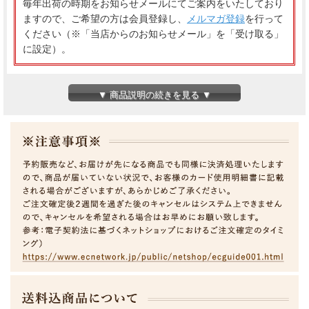
毎年出荷の時期をお知らせメールにてご案内をいたしており
ますので、ご希望の方は会員登録し、
メルマガ登録
を行って
ください（※「当店からのお知らせメール」を「受け取る」
に設定）。
長野県産 スマートフレッシュりんご サンふじ ご家庭用
▼ 商品説明の続きを見る ▼
約3kg（6～12玉）
りんごの王様“ふじ"は、シャキッとした歯ごたえと、果汁もたっ
ぷり、甘味と酸味のバランスがいいリンゴです。
※スマートフレッシュ貯蔵りんごとは、りんごを新鮮なまま長く
保つための特別な方法です。
この方法では、「1-MCP」という安全な物質を使って、りんごが
自然に熟したり、しなびたりするのをゆっくりにします。
つまり、りんごがシャキシャキしてジューシーな状態を長く保つ
ことができるのです！この技術は人や環境にも優しく、安全に使
えるとされています。
(現在出荷中のサンふじは貯蔵品となるため、蜜は果肉内に散っ
ており、あまりありません。また、貯蔵特性により表面にしわが
出る場合があります。あらかじめご理解・ご容赦ください。