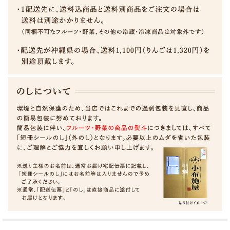
サンふじりんごとは？
サンふじは、普通のふじりんごと違い袋をかけずに栽培
されます。
太陽の光をたっぷりと浴びるため、袋をかけて育てたも
のより甘みや香りがいっそう良くなります。
更に、信州小布施は内陸性の気候で昼夜の寒暖の差が大
きく、少雨の為、品質の高いりんごが収穫されます。
りんごの本場、信州で育った、甘みたっぷり、とってもジューシ
ーなサンふじです。
信州のりんごは、ゴールデンウィーク頃には花が咲き始めます。
他の地域に比べ、花が咲いてから収穫までの日数が長く、太陽に
浴びている時間が長くなるので
大きく甘い、美味しいりんごが育ちます。