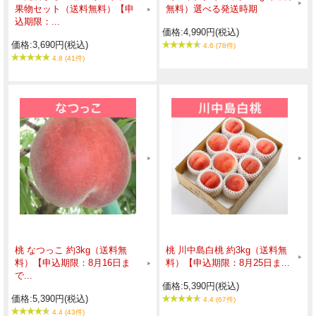
果物セット（送料無料）【申
無料）選べる発送時期
込期限：...
価格:4,990円(税込)
発送時期 11月下旬〜６月末頃
価格:3,690円(税込)
4.6 (78件)
4.8 (41件)
●お届けするサンふじの等級について
「特秀品」とは…
ご贈答向きの等級。
色、形が特に良く、贈り物におすすめです。
「風のいたずら（家庭用）」とは…
ご家庭でお楽しみいただくのにどうぞ。
雨風に力強く耐えた跡がありますが、
特秀品と同じ環境で大切に育てたりんごで、
品質、味覚に違いはありません。
桃 なつっこ 約3kg（送料無
桃 川中島白桃 約3kg（送料無
ご家庭用としておすすめです。
料）【申込期限：8月16日ま
料）【申込期限：8月25日ま...
で...
価格:5,390円(税込)
価格:5,390円(税込)
4.4 (67件)
4.4 (43件)