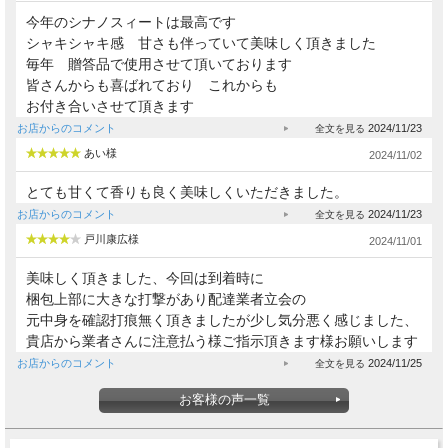
今年のシナノスィートは最高です
シャキシャキ感 甘さも伴っていて美味しく頂きました
毎年 贈答品で使用させて頂いております
皆さんからも喜ばれており これからも
お付き合いさせて頂きます
お店からのコメント
2024/11/23
あい様
2024/11/02
とても甘くて香りも良く美味しくいただきました。
お店からのコメント
2024/11/23
戸川康広様
2024/11/01
美味しく頂きました、今回は到着時に
梱包上部に大きな打撃があり配達業者立会の
元中身を確認打痕無く頂きましたが少し気分悪く感じました、
貴店から業者さんに注意払う様ご指示頂きます様お願いします
お店からのコメント
2024/11/25
お客様の声一覧