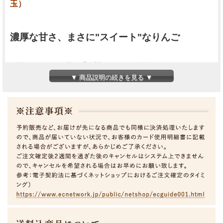
玉）
濃厚な甘さ、まさに"スイート"なりんご
長野県オリジナル品種『信州のりんご3兄弟』のひとつです。
りんごの王様《ふじ》と、早生種の中でも甘い《つがる》から生
▼ 商品説明の続きを見る ▼
まれた品種「シナノスイート」は、酸味が少なく、甘さが全面に
感じられる、その名の通りスイートなりんごです。
酸っぱいりんごが苦手の方や、お子様にもおすすめの甘さが際立
つ味わいです。
発送時期目安 【10月中旬～11月】
『特秀品』・・・ご贈答向き（通常、このランクで十分です）
『ご家庭用』・・真心を込めて作りましたが、風の影響などによ
り多少くぼみやキズがありますが、味に違いはありません。