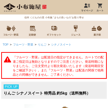
信州 くだものの里 小布施 "まちの良いもの"お取り寄せ
TOP
>
フルーツ・野菜
>
りんご
>
シナノスイート
PICK UP
りんご シナノスイート 特秀品 約5kg（送料無料）