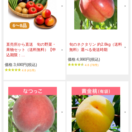
直売所から直送 旬の野菜・
旬のネクタリン 約2.8kg（送料
果物セット（送料無料）【申
無料）選べる発送時期
込期限：...
価格:4,990円(税込)
価格:3,690円(税込)
4.6 (78件)
4.8 (41件)