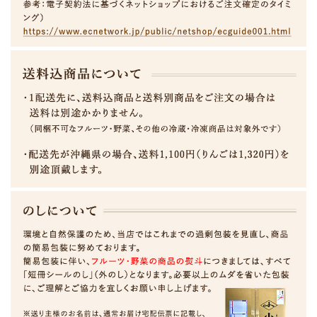
大人気の大玉桃、果汁たっぷりでしっかりした甘みです。
よーく洗って産毛を落とせば皮ごと丸ごと食べれます。
発送時期目安 【8月中旬～9月上旬頃】
この商品は予約販売商品です。
ご注文いただきました順に、8月中旬から順次発送いた
します。
お届け希望日の指定はできませんが、お届けに都合の悪い日
がございましたらお知らせください。
配達時間のご指定は可能です。