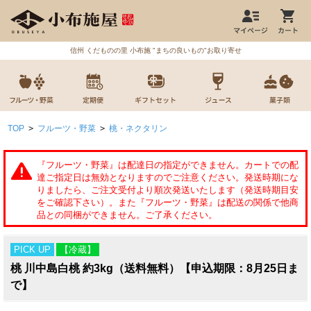
信州 くだものの里 小布施 "まちの良いもの"お取り寄せ
TOP
>
フルーツ・野菜
>
桃・ネクタリン
PICK UP
【冷蔵】
桃 川中島白桃 約3kg（送料無料）【申込期限：8月25日ま
で】