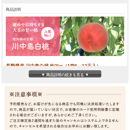
商品説明
長野県産 川中島白桃 約3kg（1箱6～12玉入）
▼ 商品説明の続きを見る ▼
信州の桃といえば「川中島白桃」と言っても過言ではない、信州
桃の代表品種です。
上杉謙信と武田信玄の戦いで有名な長野市川中島町の池田正元氏
が、昭和38年頃に発見した、長野県ならではの桃です。
肉質はしまっており、固めの食感で日持ちがします。信州では最
も人気が高い桃のひとつです。
届いてすぐは固めでも、常温で追熟することで、とろける桃にな
ります。